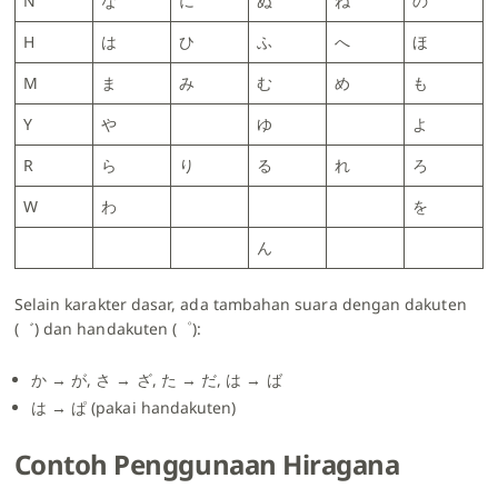
N
な
に
ぬ
ね
の
H
は
ひ
ふ
へ
ほ
M
ま
み
む
め
も
Y
や
ゆ
よ
R
ら
り
る
れ
ろ
W
わ
を
ん
Selain karakter dasar, ada tambahan suara dengan dakuten
(゛) dan handakuten (゜):
か → が, さ → ざ, た → だ, は → ば
は → ぱ (pakai handakuten)
Contoh Penggunaan Hiragana