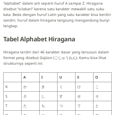
“alphabet” dalam arti seperti huruf A sampai Z. Hiragana
disebut “silabari” karena satu karakter mewakili satu suku
kata. Beda dengan huruf Latin yang satu karakter bisa berdiri
sendiri, huruf dalam hiragana langsung mengandung bunyi
lengkap.
Tabel Alphabet Hiragana
Hiragana terdiri dari 46 karakter dasar yang tersusun dalam
format yang disebut Gojūon (ごじゅうおん). Kamu bisa lihat
strukturnya seperti ini:
A
I
U
E
O
K
か
き
く
け
こ
S
さ
し
す
せ
そ
T
た
ち
つ
て
と