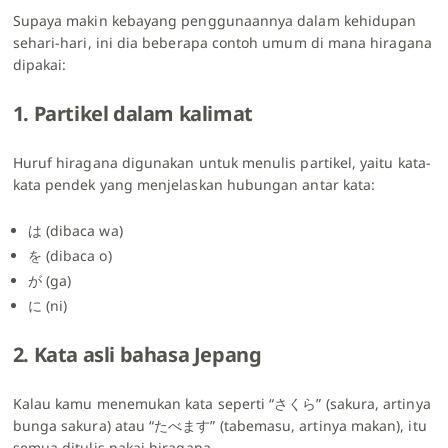
Supaya makin kebayang penggunaannya dalam kehidupan
sehari-hari, ini dia beberapa contoh umum di mana hiragana
dipakai:
1. Partikel dalam kalimat
Huruf hiragana digunakan untuk menulis partikel, yaitu kata-
kata pendek yang menjelaskan hubungan antar kata:
は (dibaca wa)
を (dibaca o)
が (ga)
に (ni)
2. Kata asli bahasa Jepang
Kalau kamu menemukan kata seperti “さくら” (sakura, artinya
bunga sakura) atau “たべます” (tabemasu, artinya makan), itu
semua ditulis pakai hiragana.