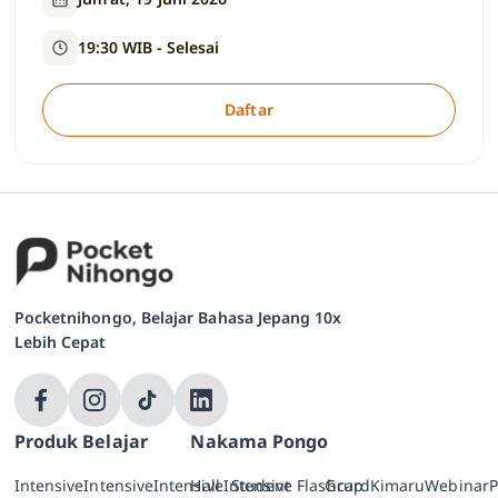
19:30 WIB - Selesai
Daftar
Pocketnihongo, Belajar Bahasa Jepang 10x
Lebih Cepat
Produk Belajar
Nakama Pongo
Intensive
Intensive
Intensive
Hall
Intensive
Student
Flashcard
Grup
Kimaru
Webinar
P