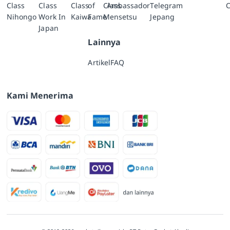
Class
Class
Class
of
Class
Ambassador
Telegram
C
Nihongo
Work In
Kaiwa
Fame
Mensetsu
Jepang
Japan
Lainnya
Artikel
FAQ
Kami Menerima