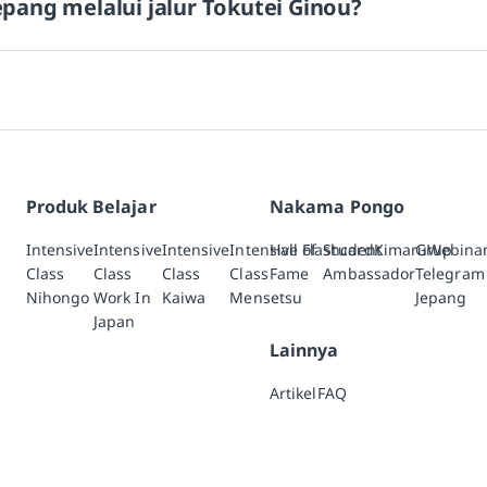
Jepang melalui jalur Tokutei Ginou?
Produk Belajar
Nakama Pongo
Intensive
Intensive
Intensive
Intensive
Hall of
Flashcard
Student
Kimaru
Grup
Webina
Class
Class
Class
Class
Fame
Ambassador
Telegram
Nihongo
Work In
Kaiwa
Mensetsu
Jepang
Japan
Lainnya
Artikel
FAQ