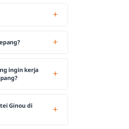
Jepang?
g ingin kerja
epang?
tei Ginou di