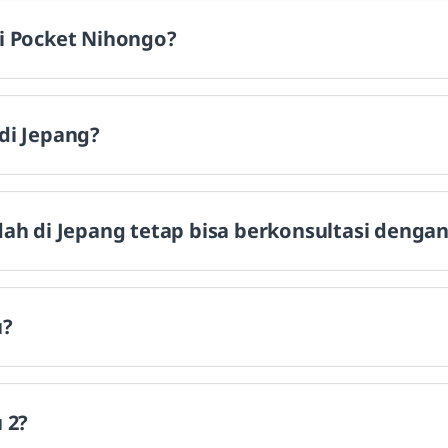
i Pocket Nihongo?
di Jepang?
dah di Jepang tetap bisa berkonsultasi denga
u?
 2?