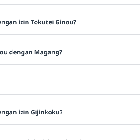
engan izin Tokutei Ginou?
inou dengan Magang?
engan izin Gijinkoku?