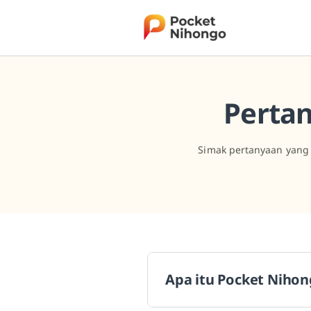
Skip
to
content
Perta
Simak pertanyaan yang
Apa itu Pocket Niho