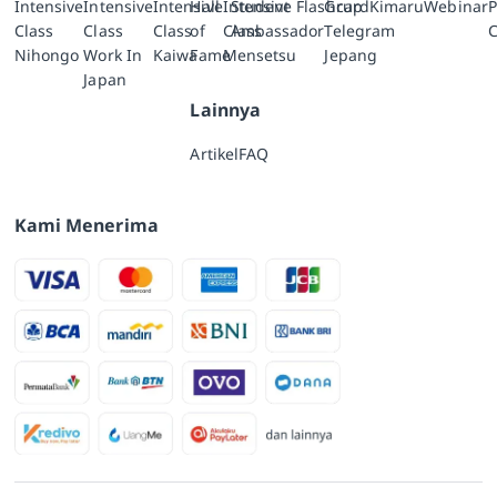
Intensive
Intensive
Intensive
Hall
Intensive
Student
Flashcard
Grup
Kimaru
Webinar
P
Class
Class
Class
of
Class
Ambassador
Telegram
C
Nihongo
Work In
Kaiwa
Fame
Mensetsu
Jepang
Japan
Lainnya
Artikel
FAQ
Kami Menerima