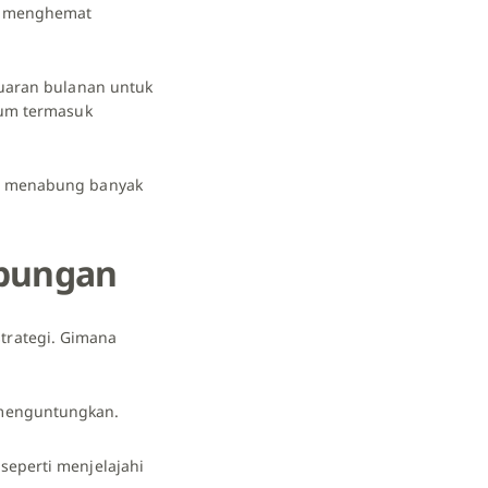
sa menghemat
luaran bulanan untuk
lum termasuk
il menabung banyak
abungan
trategi. Gimana
t menguntungkan.
seperti menjelajahi