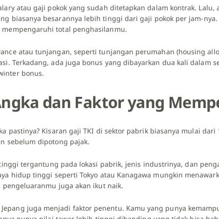
lary atau gaji pokok yang sudah ditetapkan dalam kontrak. Lalu, 
g biasanya besarannya lebih tinggi dari gaji pokok per jam-nya.
t mempengaruhi total penghasilanmu.
ance atau tunjangan, seperti tunjangan perumahan (housing all
asi. Terkadang, ada juga bonus yang dibayarkan dua kali dalam s
inter bonus.
Angka dan Faktor yang Memp
ka pastinya? Kisaran gaji TKI di sektor pabrik biasanya mulai dari
an sebelum dipotong pajak.
 tinggi tergantung pada lokasi pabrik, jenis industrinya, dan pen
aya hidup tinggi seperti Tokyo atau Kanagawa mungkin menawarka
ja pengeluaranmu juga akan ikut naik.
epang juga menjadi faktor penentu. Kamu yang punya kemamp
sanya punya nilai tawar lebih tinggi dibanding yang tidak bisa b