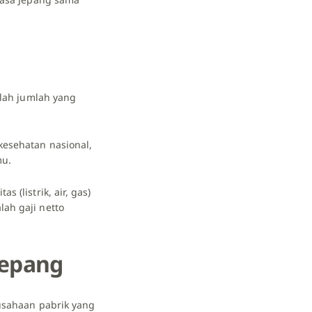
nlah jumlah yang
kesehatan nasional,
mu.
 (listrik, air, gas)
lah gaji netto
Jepang
rusahaan pabrik yang