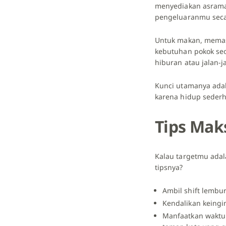
menyediakan asrama
pengeluaranmu secar
Untuk makan, memasa
kebutuhan pokok seo
hiburan atau jalan-j
Kunci utamanya adal
karena hidup sederh
Tips Mak
Kalau targetmu ada
tipsnya?
Ambil shift lemb
Kendalikan keingi
Manfaatkan waktu 