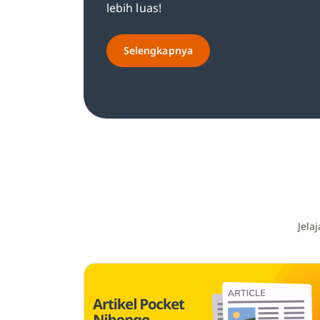
lebih luas!
Selengkapnya
Jela
Page
Page
Page
Page
Page