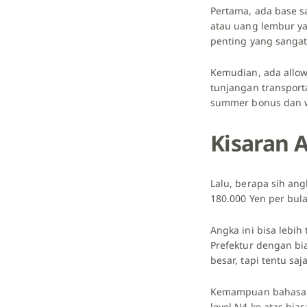
Pertama, ada base sa
atau uang lembur yan
penting yang sanga
Kemudian, ada allow
tunjangan transport
summer bonus dan w
Kisaran 
Lalu, berapa sih ang
180.000 Yen per bul
Angka ini bisa lebih
Prefektur dengan bi
besar, tapi tentu sa
Kemampuan bahasa J
level N4 ke atas bia