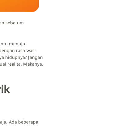
lan sebelum
pintu menuju
 dengan rasa was-
ya hidupnya? Jangan
ai realita. Makanya,
ik
 saja. Ada beberapa