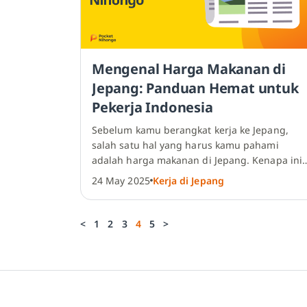
Mengenal Harga Makanan di
Jepang: Panduan Hemat untuk
Pekerja Indonesia
Sebelum kamu berangkat kerja ke Jepang,
salah satu hal yang harus kamu pahami
adalah
harga makanan di Jepang
. Kenapa ini
penting? Untuk rencana tinggal di…
24 May 2025
Kerja di Jepang
<
1
2
3
4
5
>