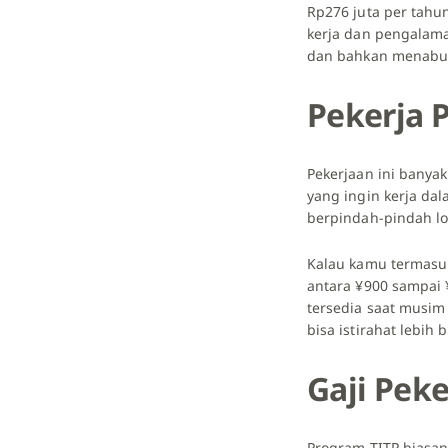
Rp276 juta per tahun
kerja dan pengalama
dan bahkan menabu
Pekerja 
Pekerjaan ini banya
yang ingin kerja da
berpindah-pindah lo
Kalau kamu termasuk
antara ¥900 sampai ¥
tersedia saat musim
bisa istirahat lebih
Gaji Pek
Program TITP biasan