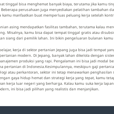
mpat tinggal bisa menghemat banyak biaya, terutama jika kamu tin
a. Beberapa perusahaan juga menyediakan pelatihan tambahan da
isa kamu manfaatkan buat memperluas peluang kerja setelah kontr
anian asing mendapatkan fasilitas tambahan, terutama kalau mer
ng. Misalnya, kamu bisa dapat tempat tinggal gratis atau disubsid
kan siang dari pemilik lahan. Ini bikin pengeluaran bulanan kamu 
belajar, kerja di sektor pertanian Jepang juga bisa jadi tempat ya
pertanian modern. Di Jepang, banyak lahan dikelola dengan sist
manajemen produksi yang rapi. Pengalaman ini bisa jadi modal be
 pertanian di Indonesia.Kesimpulannya, meskipun gaji pertanian
ologi atau perkantoran, sektor ini tetap menawarkan penghasilan st
ngan gaya hidup hemat dan strategi kerja yang tepat, kamu tet
n kerja luar negeri yang berharga. Kalau kamu suka kerja lapa
dern, ini bisa jadi pilihan yang realistis dan menjanjikan.