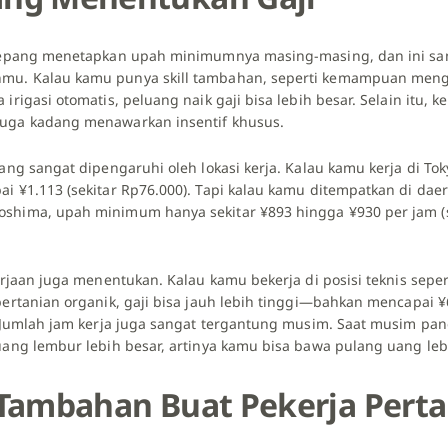
i Jepang menetapkan upah minimumnya masing-masing, dan ini 
mu. Kalau kamu punya skill tambahan, seperti kemampuan meng
irigasi otomatis, peluang naik gaji bisa lebih besar. Selain itu, k
juga kadang menawarkan insentif khusus.
pang sangat dipengaruhi oleh lokasi kerja. Kalau kamu kerja di T
i ¥1.113 (sekitar Rp76.000). Tapi kalau kamu ditempatkan di daer
shima, upah minimum hanya sekitar ¥893 hingga ¥930 per jam (s
kerjaan juga menentukan. Kalau kamu bekerja di posisi teknis sepe
pertanian organik, gaji bisa jauh lebih tinggi—bahkan mencapai 
). Jumlah jam kerja juga sangat tergantung musim. Saat musim pan
luang lembur lebih besar, artinya kamu bisa bawa pulang uang leb
s Tambahan Buat Pekerja Pert