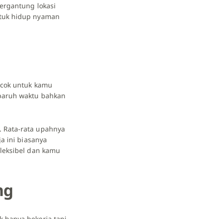
tergantung lokasi
ntuk hidup nyaman
ocok untuk kamu
 paruh waktu bahkan
. Rata-rata upahnya
a ini biasanya
fleksibel dan kamu
ng
 hanya bekerja tapi