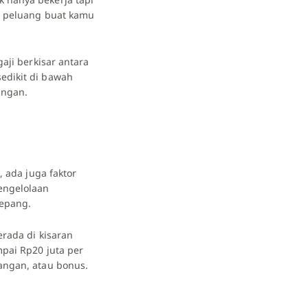
ka peluang buat kamu
aji berkisar antara
edikit di bawah
angan.
, ada juga faktor
engelolaan
Jepang.
erada di kisaran
mpai Rp20 juta per
jangan, atau bonus.