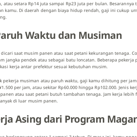
, atau setara Rp14 juta sampai Rp23 juta per bulan. Besarannya 
n kamu. Di daerah dengan biaya hidup rendah, gaji ini cukup u
ng.
Paruh Waktu dan Musiman
k dicari saat musim panen atau saat petani kekurangan tenaga. C
lam jangka pendek atau sebagai batu loncatan. Beberapa pekerja
kasi kerja antar prefektur sesuai kebutuhan musim.
 pekerja musiman atau paruh waktu, gaji kamu dihitung per jam
1.500 per jam, atau sekitar Rp60.000 hingga Rp102.000. Jenis kerj
 panen atau saat petani butuh tambahan tenaga. Jam kerja lebih 
 banyak di luar musim panen.
erja Asing dari Program Maga
ya berlangsung antara 1 sampai 3 tahun. Di masa ini, kamu nggak