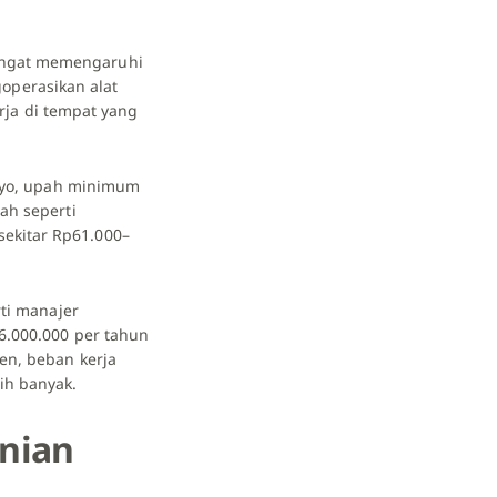
sangat memengaruhi
operasikan alat
erja di tempat yang
okyo, upah minimum
ah seperti
ekitar Rp61.000–
rti manajer
¥6.000.000 per tahun
en, beban kerja
ih banyak.
anian