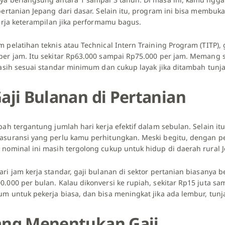
 pertanian Jepang dari dasar. Selain itu, program ini bisa membu
kerja keterampilan jika performamu bagus.
 pelatihan teknis atau Technical Intern Training Program (TITP), g
per jam. Itu sekitar Rp63.000 sampai Rp75.000 per jam. Memang s
 masih sesuai standar minimum dan cukup layak jika ditambah tunj
aji Bulanan di Pertanian
bah tergantung jumlah hari kerja efektif dalam sebulan. Selain itu
asuransi yang perlu kamu perhitungkan. Meski begitu, dengan p
 nominal ini masih tergolong cukup untuk hidup di daerah rural 
ri jam kerja standar, gaji bulanan di sektor pertanian biasanya b
.000 per bulan. Kalau dikonversi ke rupiah, sekitar Rp15 juta sa
um untuk pekerja biasa, dan bisa meningkat jika ada lembur, tun
ang Menentukan Gaji