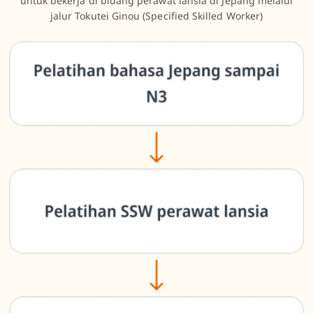
untuk bekerja di bidang perawat lansia di Jepang melalui
jalur Tokutei Ginou (Specified Skilled Worker)