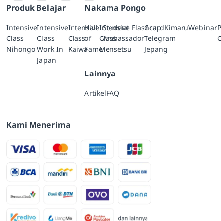
Produk Belajar
Nakama Pongo
Intensive
Intensive
Intensive
Hall
Intensive
Student
Flashcard
Grup
Kimaru
Webinar
P
Class
Class
Class
of
Class
Ambassador
Telegram
C
Nihongo
Work In
Kaiwa
Fame
Mensetsu
Jepang
Japan
Lainnya
Artikel
FAQ
Kami Menerima