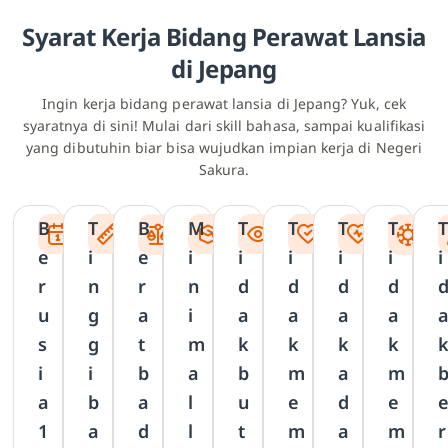
Syarat Kerja Bidang Perawat Lansia
di Jepang
Ingin kerja bidang perawat lansia di Jepang? Yuk, cek
syaratnya di sini! Mulai dari skill bahasa, sampai kualifikasi
yang dibutuhin biar bisa wujudkan impian kerja di Negeri
Sakura.
B
T
B
M
T
T
T
T
T
e
i
e
i
i
i
i
i
i
r
n
r
n
d
d
d
d
u
g
a
i
a
a
a
a
s
g
t
m
k
k
k
k
i
i
b
a
b
m
a
m
a
b
a
l
u
e
d
e
1
a
d
l
t
m
a
m
r